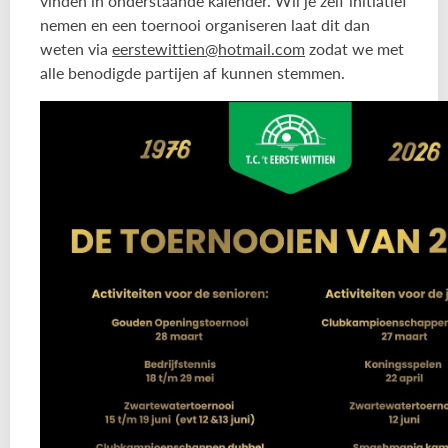
vinden in onderstaande kalender. Wil je zelf initiatief
nemen en een toernooi organiseren laat dit dan
weten via
eerstewittien@hotmail.com
zodat we met
alle benodigde partijen af kunnen stemmen.